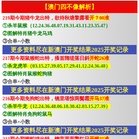
【澳门四不像解析】
219期今期猪牛龙出特，欲待秋塘擎露看
开？00准
①杀羊鼠猴（12.24.36.48.07.19.31.43.11.23.35.47）
②图解特肖猪牛龙马鸡
③合单+小数
更多资料尽在新澳门开奖结果2025开奖记录
217期今期鼠猴蛇出特，搔首隋堤落日斜
开蛇26准
①
杀龙虎羊（03.15.27.39.05.17.29.41.12.24.36.48）
②图解特肖鼠猴
蛇
狗猪
③合单+小数
更多资料尽在新澳门开奖结果2025开奖记录
216期今期免狗蛇出特，镜里堪惊两鬓霜
开马37准
①
杀羊牛龙（12.24.36.48.06.18.30.42.03.15.27.39）
②图解特肖免狗蛇鼠
马
③合单+小数
更多资料尽在新澳门开奖结果2025开奖记录
213期今期猴蛇鸡出特，蟾宫里面擎红日
开猴35准