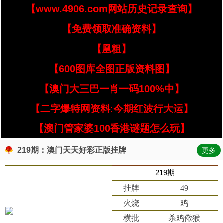
【www.4906.com网站历史记录查询】
【免费领取准确资料】
【凰粗】
【600图库全图正版资料图】
【澳门大三巴一肖一码100%中】
【二字爆特网资料:今期红波行大运】
【澳门管家婆100香港谜题怎么玩】
219期：澳门天天好彩正版挂牌
更多
219期
挂牌
49
火烧
鸡
横批
杀鸡儆猴