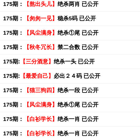
175期：
【熬出头儿】
绝杀两肖 已公开
175期：
【匆匆一见】
稳杀5码 已公开
175期：
【风尘满身】
绝杀①尾 已公开
175期：
【秋冬冗长】
禁二合数 已公开
175期:
【三分酒意】
绝杀一头 已公开
175期:
【最爱自己】
必出２４码 已公开
175期：
【猫三狗四】
绝杀一段 已公开
175期：
【风尘满身】
绝杀①尾 已公开
175期：
【白衫学长】
绝杀一肖 已公开
175期：
【白衫学长】
绝杀一肖 已公开