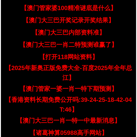
【澳门管家婆100精准谜底是什么】
【澳门大三巴开奖记录开奖结果】
【澳门大三巴内部资料准】
【澳门大三巴一肖二特预测谁赢了】
【打开118网站资料】
【2025年新奥正版免费大全-百度2025年全年总
江】
【澳门管家一婆一肖一特下期预测】
【香港资料长期免费公开吗:39-24-25-18-42-04
T:46】
【澳门大三巴一肖一特一中最新消息】
【诸葛神算05988高手网站】