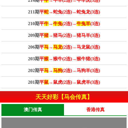
214期
平
牛
→牛羊(2连)→牛羊虎(3连)
211期
平
蛇
→蛇兔(2连)→蛇兔龙(3连)
210期
平
牛
→
牛兔
(2连)→
牛兔羊
(3连)
209期
平
猪
→猪马(2连)→猪马羊(3连)
206期
平
马
→
马龙
(2连)→马龙鼠(3连)
203期
平
猴
→猴牛(2连)→猴牛猪(3连)
202期
平
马
→
马狗
(2连)→马狗羊(3连)
201期
平
鼠
→鼠虎(2连)→鼠虎羊(3连)
天天好彩【马会传真】
澳门传真
香港传真