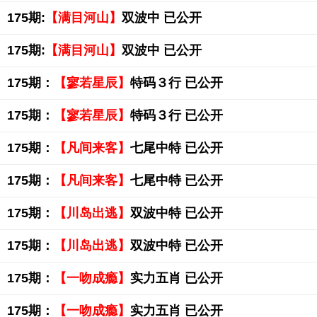
175期:
【满目河山】
双波中 已公开
175期:
【满目河山】
双波中 已公开
175期：
【寥若星辰】
特码３行 已公开
175期：
【寥若星辰】
特码３行 已公开
175期：
【凡间来客】
七尾中特 已公开
175期：
【凡间来客】
七尾中特 已公开
175期：
【川岛出逃】
双波中特 已公开
175期：
【川岛出逃】
双波中特 已公开
175期：
【一吻成瘾】
实力五肖 已公开
175期：
【一吻成瘾】
实力五肖 已公开