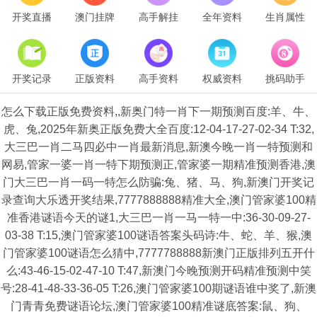
开奖直播
澳门挂牌
高手解挂
全年资料
生肖属性
开奖记录
正版资料
高手资料
权威资料
挑码助手
怎么下载正版免费资料,,新奥门特一肖下一期预测百度:羊、牛、
虎、兔,2025年新奥正版免费大全百度:12-04-17-27-02-34 T:32,
大三巴一肖二马四必中一肖最新消息,新澳今晚一肖一特预测和
网易,管家一婆一肖一特下期预测正,管家婆一期精准预测香港,澳
门大三巴一肖一码一特怎么防骗:兔、猪、马、狗,新澳门开奖记
录查询大乐透开奖结果,7777888888精准大全,澳门管家婆100精
准香港谜语今天的谜1,大三巴一肖一马一特一中:36-30-09-27-
03-38 T:15,澳门管家婆100谜语答案头码诗:牛、蛇、羊、猴,澳
门管家婆100谜语怎么猜中,7777788888新澳门正版排列五开什
么:43-46-15-02-47-10 T:47,新澳门今晚预测开码精准预测中笑
号:28-41-48-33-36-05 T:26,澳门管家婆100期谜语谁中奖了,新澳
门青青免费谜语论坛,澳门管家婆100精准谜底答案:鼠、狗、