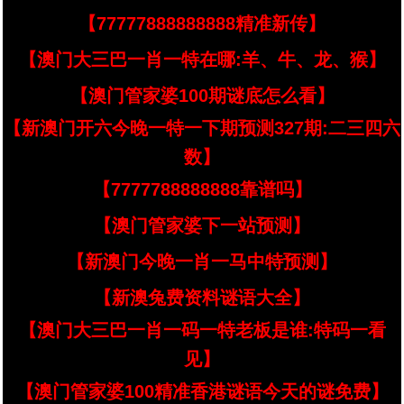
【77777888888888精准新传】
【澳门大三巴一肖一特在哪:羊、牛、龙、猴】
【澳门管家婆100期谜底怎么看】
【新澳门开六今晚一特一下期预测327期:二三四六
数】
【7777788888888靠谱吗】
【澳门管家婆下一站预测】
【新澳门今晚一肖一马中特预测】
【新澳兔费资料谜语大全】
【澳门大三巴一肖一码一特老板是谁:特码一看
见】
【澳门管家婆100精准香港谜语今天的谜免费】